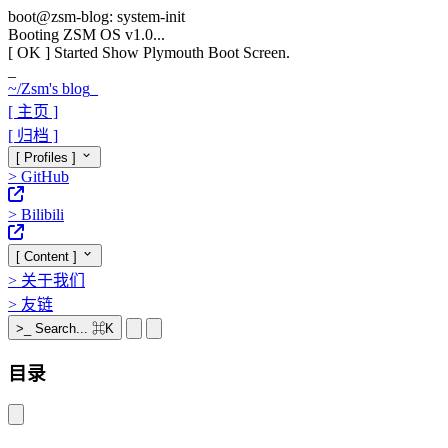
boot@zsm-blog: system-init
Booting ZSM OS v1.0...
[ OK ]
Started Show Plymouth Boot Screen.
_
~/
Zsm's blog
_
[ 主页 ]
[ 归档 ]
[ Profiles ]
>
GitHub
>
Bilibili
[ Content ]
>
关于我们
>
友链
>_
Search...
⌘K
目录