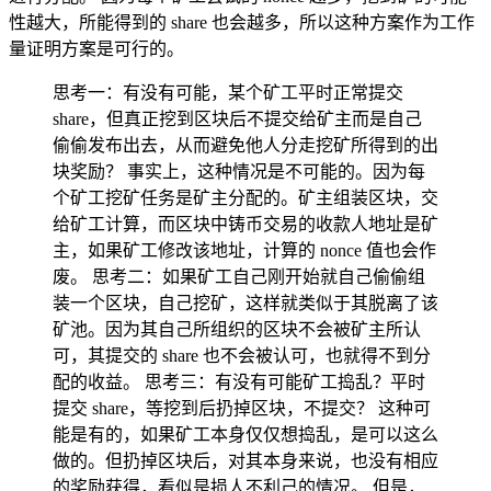
性越大，所能得到的 share 也会越多，所以这种方案作为工作
量证明方案是可行的。
思考一：有没有可能，某个矿工平时正常提交
share，但真正挖到区块后不提交给矿主而是自己
偷偷发布出去，从而避免他人分走挖矿所得到的出
块奖励？ 事实上，这种情况是不可能的。因为每
个矿工挖矿任务是矿主分配的。矿主组装区块，交
给矿工计算，而区块中铸币交易的收款人地址是矿
主，如果矿工修改该地址，计算的 nonce 值也会作
废。 思考二：如果矿工自己刚开始就自己偷偷组
装一个区块，自己挖矿，这样就类似于其脱离了该
矿池。因为其自己所组织的区块不会被矿主所认
可，其提交的 share 也不会被认可，也就得不到分
配的收益。 思考三：有没有可能矿工捣乱？平时
提交 share，等挖到后扔掉区块，不提交？ 这种可
能是有的，如果矿工本身仅仅想捣乱，是可以这么
做的。但扔掉区块后，对其本身来说，也没有相应
的奖励获得，看似是损人不利己的情况。 但是，