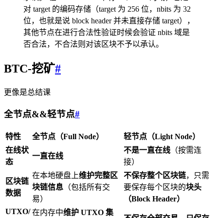
对 target 的编码存储（target 为 256 位，nbits 为 32
位，也就是说 block header 并未直接存储 target），
其他节点在进行合法性验证时候会验证 nbits 域是
否合法，不合法则对该区块不予以承认。
BTC-挖矿
#
更像是总结课
全节点&&轻节点
#
特性
全节点（Full Node）
轻节点（Light Node）
在线状
不是一直在线
（按需连
一直在线
态
接）
在本地硬盘上
维护完整区
不保存整个区块链
，只需
区块链
块链信息
（包括所有交
要保存每个区块的
块头
数据
易）
（Block Header）
UTXO/
在内存中
维护 UTXO 集