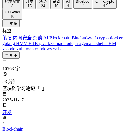
环境配置
开发
渗透
杂谈
AI
Bluebud
CTF-crypto
4
2
47
8
15
24
10
CTF-web
10
更多
标签
笔记
内网安全
杂谈
AI
Blockchain
Bluebud-xctf
crypto
docker
golang
HMV
HTB
java
k8s
mac
nodejs
sagemath
shell
THM
vscode
vuln
web
windows
wsl2
更多
10563 字
53 分钟
区块链学习笔记「1」
2025-11-17
开发
/
Blockchain