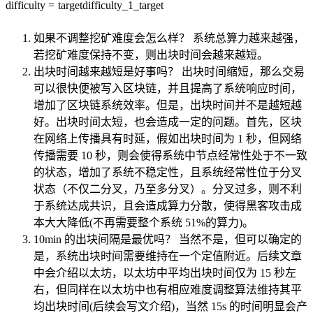
difficulty
=
target
difficulty_1_target
如果不调整挖矿难度会怎么样？ 系统总算力越来越强，
若挖矿难度保持不变，则出块时间会越来越短。
出块时间越来越短是好事吗？ 出块时间缩短，那么交易
可以很快便被写入区块链，并且提高了系统响应时间，
增加了区块链系统效率。但是，出块时间并不是越短越
好。出块时间太短，也会造成一定的问题。首先，区块
在网络上传播具有时延，假如出块时间为 1 秒，但网络
传播需要 10 秒，则会使得系统中节点经常性处于不一致
的状态，增加了系统不稳定性，且系统经常性位于分叉
状态（不仅二分叉，乃至多分叉）。分叉过多，则不利
于系统达成共识，且会造成算力分散，使得黑客攻击成
本大大降低(不再需要整个系统 51%的算力)。
10min 的出块间隔是最优吗？ 当然不是，但可以确定的
是，系统出块时间需要维持在一个定值附近。后续文章
中会介绍以太坊，以太坊中平均出块时间仅为 15 秒左
右，但同样在以太坊中也有相应难度调整算法维持其平
均出块时间(后续会写文介绍)，当然 15s 的时间明显会产