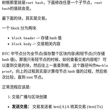
树根那里就是
，下面修改任意一个子节点，
root hash
root
的值就会变。
hash
最下面的块，其实是交易。
一个 block 分为两块
-> 存储 hash 值
block header
-> 交易相关内容
block body
BTC 中节点分为全节点(保存整个区块内容)和轻节点(只存储
hash 值)，那我只有轻节点的时候，如何查看交易内容呢？ 可
以查到交易的块，然后往上一直查到根，这个路径叫作
Merkle
。向上的过程其实是计算母节点 hash 值的过程，然后依
proof
次比较，直到 root 节点。
正常流程应该是:
交易广播与区块创建
发送交易：
交易发送者
\text{A}
A
将其交易 (
\text{Tx}