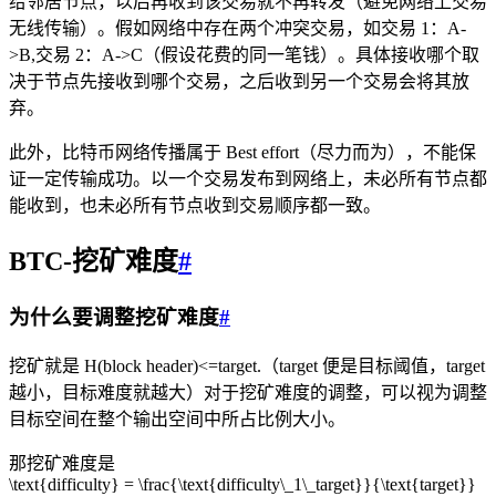
给邻居节点，以后再收到该交易就不再转发（避免网络上交易
无线传输）。假如网络中存在两个冲突交易，如交易 1：A-
>B,交易 2：A->C（假设花费的同一笔钱）。具体接收哪个取
决于节点先接收到哪个交易，之后收到另一个交易会将其放
弃。
此外，比特币网络传播属于 Best effort（尽力而为），不能保
证一定传输成功。以一个交易发布到网络上，未必所有节点都
能收到，也未必所有节点收到交易顺序都一致。
BTC-挖矿难度
#
为什么要调整挖矿难度
#
挖矿就是 H(block header)<=target.（target 便是目标阈值，target
越小，目标难度就越大）对于挖矿难度的调整，可以视为调整
目标空间在整个输出空间中所占比例大小。
那挖矿难度是
\text{difficulty} = \frac{\text{difficulty\_1\_target}}{\text{target}}