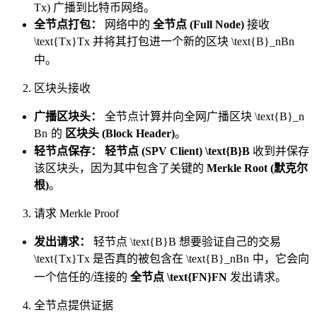
Tx
) 广播到比特币网络。
全节点打包：
网络中的
全节点 (Full Node)
接收
\text{Tx}
Tx
并将其打包进一个新的区块
\text{B}_n
B
n
中。
区块头接收
广播区块头：
全节点计算并向全网广播区块
\text{B}_n
B
n
的
区块头 (Block Header)
。
轻节点保存：
轻节点 (SPV Client)
\text{B}
B
收到并保存
该区块头，因为其中包含了关键的
Merkle Root (默克尔
根)
。
请求 Merkle Proof
发出请求：
轻节点
\text{B}
B
想要验证自己的交易
\text{Tx}
Tx
是否真的被包含在
\text{B}_n
B
n
中，它会向
一个信任的/连接的
全节点
\text{FN}
FN
发出请求。
全节点提供证据