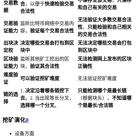
不保存全部交易
，
只保存
交易数
合
，以便于
快速检验交易
和自己有关的交易
据
合法性
无法验证大多数交易合法
交易验
监听比特币网络中交易内
性
，
只能检验和自己相关
证能力
容，
验证每个交易合法性
的交易合法性
出块决
决定哪些交易会打包到区
无法决定哪些交易会打包
定权
块中
到区块中
区块验
监听其他矿工挖出的区
无法检测网上发布的区块
证能力
块，
验证其合法性
正确性
难度验
可以验证挖矿难度
无法验证挖矿难度
证
1.
决定沿着哪条链挖下
只能检测哪个是最长链
链的选
去
。2. 当出现等长分叉，
（根据块头），
不知道哪
择
选择哪一个分叉
。
个是最长/合法链
挖矿演化
#
设备方面