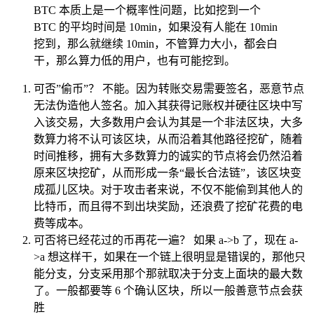
BTC 本质上是一个概率性问题，比如挖到一个
BTC 的平均时间是 10min，如果没有人能在 10min
挖到，那么就继续 10min，不管算力大小，都会白
干，那么算力低的用户，也有可能挖到。
可否”偷币”？ 不能。因为转账交易需要签名，恶意节点
无法伪造他人签名。加入其获得记账权并硬往区块中写
入该交易，大多数用户会认为其是一个非法区块，大多
数算力将不认可该区块，从而沿着其他路径挖矿，随着
时间推移，拥有大多数算力的诚实的节点将会仍然沿着
原来区块挖矿，从而形成一条“最长合法链”，该区块变
成孤儿区块。对于攻击者来说，不仅不能偷到其他人的
比特币，而且得不到出块奖励，还浪费了挖矿花费的电
费等成本。
可否将已经花过的币再花一遍？ 如果 a->b 了，现在 a-
>a 想这样干，如果在一个链上很明显是错误的，那他只
能分支，分支采用那个那就取决于分支上面块的最大数
了。一般都要等 6 个确认区块，所以一般善意节点会获
胜