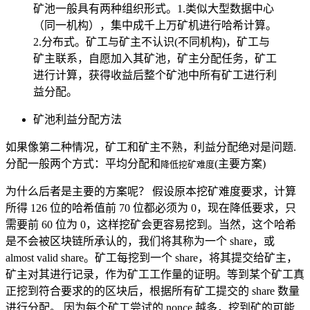
矿池一般具有两种组织形式。1.类似大型数据中心
（同一机构），集中成千上万矿机进行哈希计算。
2.分布式。矿工与矿主不认识(不同机构)，矿工与
矿主联系，自愿加入其矿池，矿主分配任务，矿工
进行计算，获得收益后整个矿池中所有矿工进行利
益分配。
矿池利益分配方法
如果像第二种情况，矿工和矿主不熟，利益分配绝对是问题.
分配一般两个方式：平均分配和
(主要方案)
降低挖矿难度
为什么后者是主要的方案呢？ 假设原本挖矿难度要求，计算
所得 126 位的哈希值前 70 位都必须为 0，现在降低要求，只
需要前 60 位为 0，这样挖矿会更容易挖到。当然，这个哈希
是不会被区块链所承认的，我们将其称为一个 share，或
almost valid share。矿工每挖到一个 share，将其提交给矿主，
矿主对其进行记录，作为矿工工作量的证明。等到某个矿工真
正挖到符合要求的的区块后，根据所有矿工提交的 share 数量
进行分配。 因为每个矿工尝试的 nonce 越多，挖到矿的可能