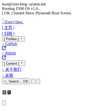
boot@zsm-blog: system-init
Booting ZSM OS v1.0...
[ OK ]
Started Show Plymouth Boot Screen.
_
~/
Zsm's blog
_
[ 主页 ]
[ 归档 ]
[ Profiles ]
>
GitHub
>
Bilibili
[ Content ]
>
关于我们
>
友链
>_
Search...
⌘K
目录