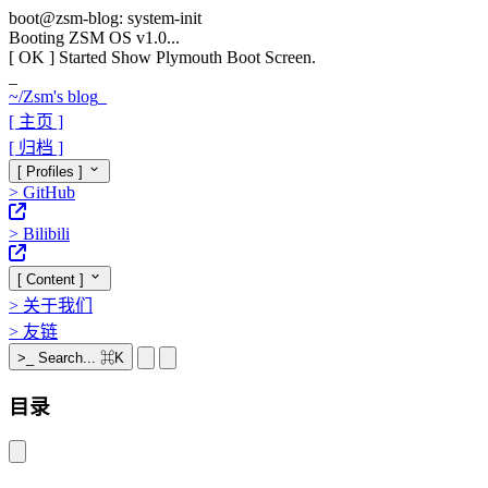
boot@zsm-blog: system-init
Booting ZSM OS v1.0...
[ OK ]
Started Show Plymouth Boot Screen.
_
~/
Zsm's blog
_
[ 主页 ]
[ 归档 ]
[ Profiles ]
>
GitHub
>
Bilibili
[ Content ]
>
关于我们
>
友链
>_
Search...
⌘K
目录