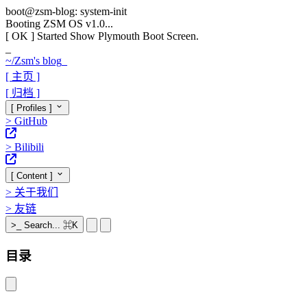
boot@zsm-blog: system-init
Booting ZSM OS v1.0...
[ OK ]
Started Show Plymouth Boot Screen.
_
~/
Zsm's blog
_
[ 主页 ]
[ 归档 ]
[ Profiles ]
>
GitHub
>
Bilibili
[ Content ]
>
关于我们
>
友链
>_
Search...
⌘K
目录