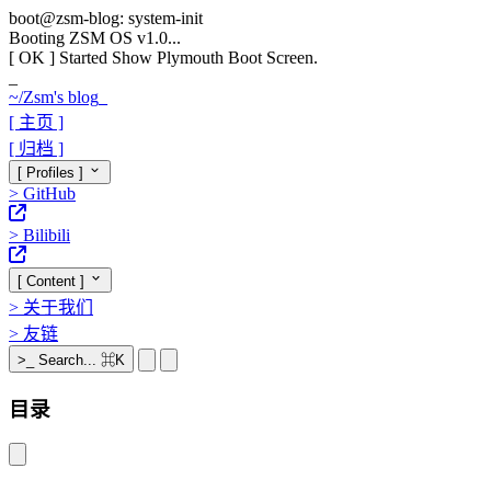
boot@zsm-blog: system-init
Booting ZSM OS v1.0...
[ OK ]
Started Show Plymouth Boot Screen.
_
~/
Zsm's blog
_
[ 主页 ]
[ 归档 ]
[ Profiles ]
>
GitHub
>
Bilibili
[ Content ]
>
关于我们
>
友链
>_
Search...
⌘K
目录