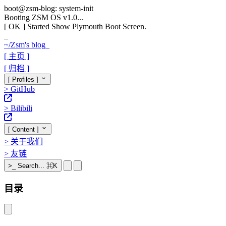
boot@zsm-blog: system-init
Booting ZSM OS v1.0...
[ OK ]
Started Show Plymouth Boot Screen.
_
~/
Zsm's blog
_
[ 主页 ]
[ 归档 ]
[ Profiles ]
>
GitHub
>
Bilibili
[ Content ]
>
关于我们
>
友链
>_
Search...
⌘K
目录