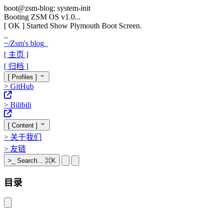
boot@zsm-blog: system-init
Booting ZSM OS v1.0...
[ OK ]
Started Show Plymouth Boot Screen.
_
~/
Zsm's blog
_
[ 主页 ]
[ 归档 ]
[ Profiles ]
>
GitHub
>
Bilibili
[ Content ]
>
关于我们
>
友链
>_
Search...
⌘K
目录